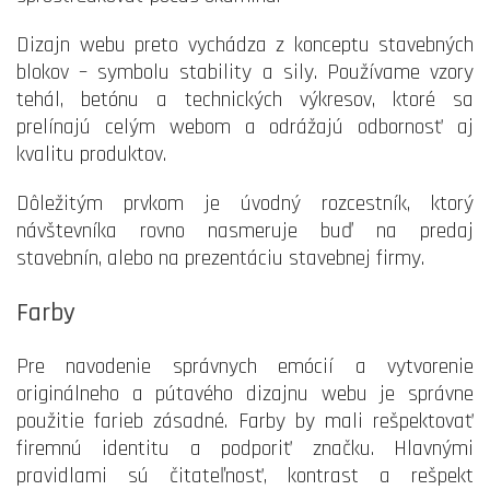
Dizajn webu preto vychádza z konceptu stavebných
blokov – symbolu stability a sily. Používame vzory
tehál, betónu a technických výkresov, ktoré sa
prelínajú celým webom a odrážajú odbornosť aj
kvalitu produktov.
Dôležitým prvkom je úvodný rozcestník, ktorý
návštevníka rovno nasmeruje buď na predaj
stavebnín, alebo na prezentáciu stavebnej firmy.
Farby
Pre navodenie správnych emócií a vytvorenie
originálneho a pútavého dizajnu webu je správne
použitie farieb zásadné. Farby by mali rešpektovať
firemnú identitu a podporiť značku. Hlavnými
pravidlami sú čitateľnosť, kontrast a rešpekt