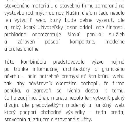
stavebného materiálu a stavebnú firmu zameranú na
výstavbu rodinných domov. Naším cieľom teda nebolo
len vytvoriť web, ktorý bude pekne vyzerať, ale
aj taký, ktorý užívateľsky jasne oddelí obe činnosti,
prehľadne odprezentuje širokú ponuku služieb
a zároveň pôsobí kompaktne, moderne
a profesionálne.
Táto kombinácia predstavovala výzvu najmä
po tránke informačnej architektúry a grafického
návrhu – bolo potrebné premyslieť štruktúru webu
tak, aby návštevník okamžite pochopil, čo firma
ponúka, a zároveň sa rýchlo dostal k tomu,
čo ho zaujíma. Cieľom preto nebolo len vytvoriť pekný
dizajn, ale predovšetkým moderný a funkčný web,
ktorý podporí obchodné výsledky – teda predaj
stavebnín aj záujem o stavebné služby.