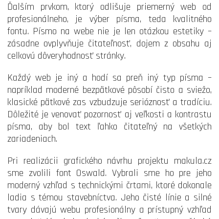
Ďalším prvkom, ktorý odlišuje priemerný web od
profesionálneho, je výber písma, teda kvalitného
fontu. Písmo na webe nie je len otázkou estetiky –
zásadne ovplyvňuje čitateľnosť, dojem z obsahu aj
celkovú dôveryhodnosť stránky.
Každý web je iný a hodí sa preň iný typ písma –
napríklad moderné bezpätkové pôsobí čisto a sviežo,
klasické pätkové zas vzbudzuje serióznosť a tradíciu.
Dôležité je venovať pozornosť aj veľkosti a kontrastu
písma, aby bol text ľahko čitateľný na všetkých
zariadeniach.
Pri realizácii grafického návrhu projektu makula.cz
sme zvolili font Oswald. Vybrali sme ho pre jeho
moderný vzhľad s technickými črtami, ktoré dokonale
ladia s témou stavebníctva. Jeho čisté línie a silné
tvary dávajú webu profesionálny a prístupný vzhľad