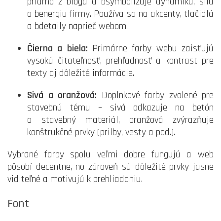
priamo z bloga a bsymbolizuje dynamiku, silu
a benergiu firmy. Používa sa na akcenty, tlačidlá
a bdetaily naprieč webom.
Čierna a biela:
Primárne farby webu zaisťujú
vysokú čitateľnosť, prehľadnosť a kontrast pre
texty aj dôležité informácie.
Sivá a oranžová:
Doplnkové farby zvolené pre
stavebnú tému – sivá odkazuje na betón
a stavebný materiál, oranžová zvýrazňuje
konštrukčné prvky (prilby, vesty a pod.).
Vybrané farby spolu veľmi dobre fungujú a web
pôsobí decentne, no zároveň sú dôležité prvky jasne
viditeľné a motivujú k prehliadaniu.
Font