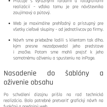
Pracuje s výraznými farbami a fotografiami
realizácií – vďaka tomu je pre návštevníka
zaujímavý a pútavý.
Web je maximálne prehľadný a prístupný pre
všetky cieľové skupiny – od jednotlivcov po firmy.
Návrh sme priebežne ladili s klientom tak dlho,
kým presne nezodpovedal jeho predstave
i značke. Potom sme mohli prejsť k jeho
samotnému oživeniu a spusteniu na inPage.
Nasadenie do šablóny a
oživenie obsahu
Po schválení dizajnu prišla na rad technická
realizácia. Bolo potrebné pretvoriť grafický návrh na
funkčný a predajný web.