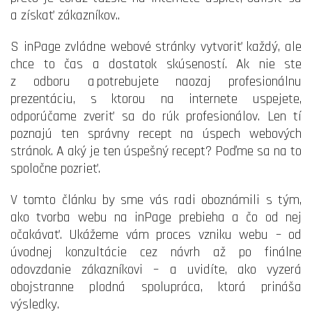
a získať zákazníkov..
S inPage zvládne webové stránky vytvoriť každý, ale
chce to čas a dostatok skúseností. Ak nie ste
z odboru a potrebujete naozaj profesionálnu
prezentáciu, s ktorou na internete uspejete,
odporúčame zveriť sa do rúk profesionálov. Len tí
poznajú ten správny recept na úspech webových
stránok. A aký je ten úspešný recept? Poďme sa na to
spoločne pozrieť.
V tomto článku by sme vás radi oboznámili s tým,
ako tvorba webu na inPage prebieha a čo od nej
očakávať. Ukážeme vám proces vzniku webu – od
úvodnej konzultácie cez návrh až po finálne
odovzdanie zákazníkovi – a uvidíte, ako vyzerá
obojstranne plodná spolupráca, ktorá prináša
výsledky.