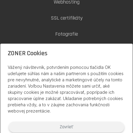
Webhosting
SSL certifikáty
Fotografie
Zoner Cloud
ZONER Cookies
Vážený návštevník, potvrdením pomocou tlačidla OK
inPage na internete
udeľujete súhlas nám a našim partnerom s použitím cookies
pre nevyhnutné, analytické a marketingové účely na tomto
zariadení. Voľbou Nastavenia môžete sami určiť, aké
skupiny cookies je možné spracovávať, poprípade ich
spracovanie úplne zakázať. Ukladanie potrebných cookies
prebieha vždy, a to v záujme zachovania funkčnosti
webovej prezentácie.
Zavrieť