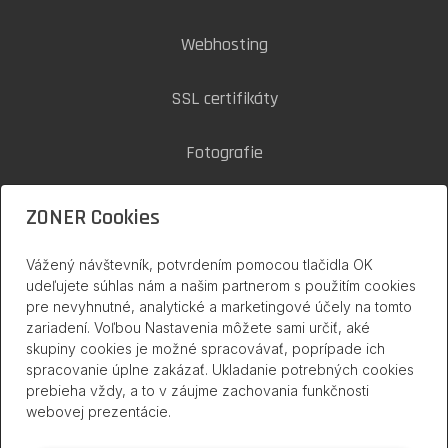
Webhosting
SSL certifikáty
Fotografie
Zoner Cloud
ZONER Cookies
Vážený návštevník, potvrdením pomocou tlačidla OK
inPage na internete
udeľujete súhlas nám a našim partnerom s použitím cookies
pre nevyhnutné, analytické a marketingové účely na tomto
zariadení. Voľbou Nastavenia môžete sami určiť, aké
skupiny cookies je možné spracovávať, poprípade ich
spracovanie úplne zakázať. Ukladanie potrebných cookies
prebieha vždy, a to v záujme zachovania funkčnosti
webovej prezentácie.