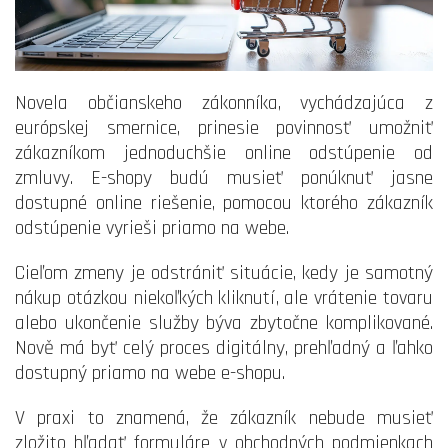
Novela občianskeho zákonníka, vychádzajúca z
európskej smernice, prinesie povinnosť umožniť
zákazníkom jednoduchšie online odstúpenie od
zmluvy. E-shopy budú musieť ponúknuť jasne
dostupné online riešenie, pomocou ktorého zákazník
odstúpenie vyrieši priamo na webe.
Cieľom zmeny je odstrániť situácie, kedy je samotný
nákup otázkou niekoľkých kliknutí, ale vrátenie tovaru
alebo ukončenie služby býva zbytočne komplikované.
Nově má byť celý proces digitálny, prehľadný a ľahko
dostupný priamo na webe e-shopu.
V praxi to znamená, že zákazník nebude musieť
zložito hľadať formuláre v obchodných podmienkach