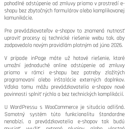
pohodlné odstúpenie od zmluvy priamo v prostredí e-
shopu bez zbytočných formulárov alebo komplikovanej
komunikácie.
Pre prevádzkovateľov e-shopov to znamená nutnosť
upraviť procesy aj technické riešenie webu tak, aby
zodpovedalo novým pravidlám platným od júna 2026.
V prípade inPage máte už hotové riešenie, ktoré
umožní jednoduché online odstúpenie od zmluvy
priamo v rámci e-shopu bez potreby zložitých
programovaní alebo inštalácie externých doplnkov.
Vďaka tomu môžu prevádzkovatelia e-shopov nové
povinnosti splniť rýchlo a bez technických komplikácií.
U WordPressu s WooCommerce je situácia odlišná.
Samotný systém túto funkcionalitu štandardne
nenabízí, a prevádzkovatelia e-shopov tak budú
musieť využiť externé pluginy alebo vlastné