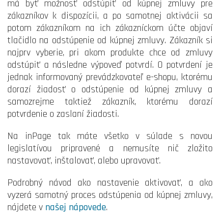
má byť možnosť odstúpiť od kúpnej zmluvy pre
zákazníkov k dispozícii, a po samotnej aktivácii sa
potom zákazníkom na ich zákazníckom účte objaví
tlačidlo na odstúpenie od kúpnej zmluvy. Zákazník si
najprv vyberie, pri akom produkte chce od zmluvy
odstúpiť a následne výpoveď potvrdí. O potvrdení je
jednak informovaný prevádzkovateľ e-shopu, ktorému
dorazí žiadosť o odstúpenie od kúpnej zmluvy a
samozrejme taktiež zákazník, ktorému dorazí
potvrdenie o zaslaní žiadosti.
Na inPage tak máte všetko v súlade s novou
legislatívou pripravené a nemusíte nič zložito
nastavovať, inštalovať, alebo upravovať.
Podrobný návod ako nastavenie aktivovať, a ako
vyzerá samotný proces odstúpenia od kúpnej zmluvy,
nájdete v
našej nápovede
.