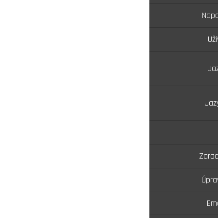
Napo
Už
Jaz
Jaz
Zarad
Úpra
Ema