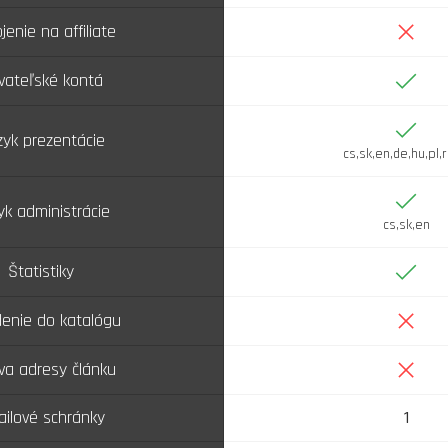
Nie
jenie na affiliate
Áno
ívateľské kontá
Áno
yk prezentácie
cs,sk,en,de,hu,pl,r
Áno
yk administrácie
cs,sk,en
Áno
Štatistiky
Nie
enie do katalógu
Nie
va adresy článku
ilové schránky
1