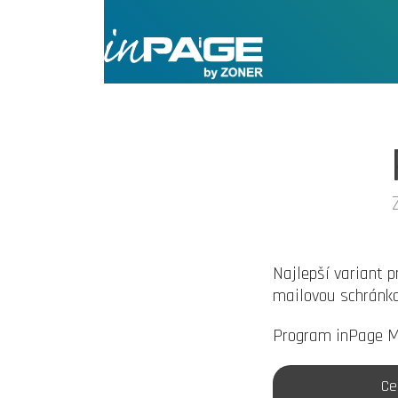
Najlepší variant 
mailovou schránko
Program inPage MI
Ce