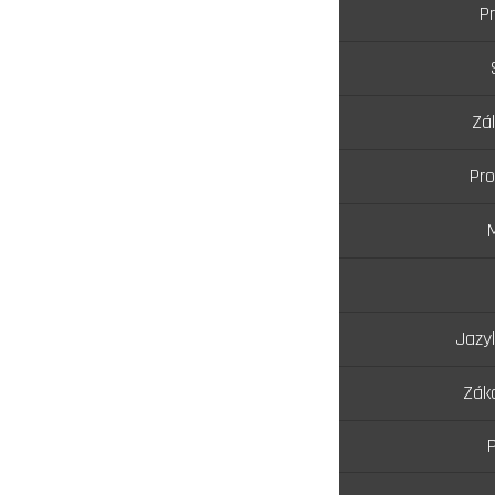
Pr
Zá
Pro
Jazy
Zák