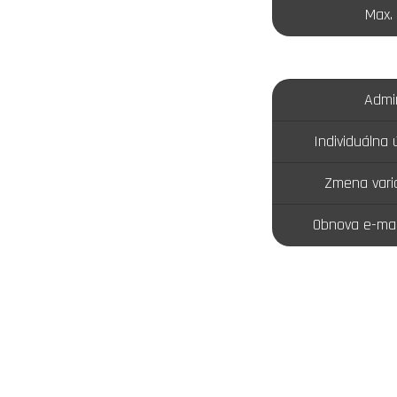
Max.
Admi
Individuálna
Zmena varia
Obnova e-mai