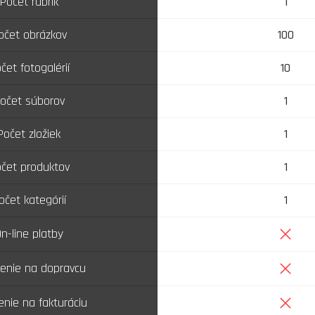
Počet rubrík
1
očet obrázkov
100
čet fotogalérií
10
očet súborov
1
Počet zložiek
1
čet produktov
1
očet kategórií
1
Nie
n-line platby
Nie
enie na dopravcu
Nie
enie na fakturáciu