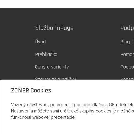
Služba inPage
Podp
Úvod
Blog 
Prehliadka
Pomo
Ceny a varianty
Podpo
Štartovacie balíčky
Konta
ZONER Cookies
Vážený návštevník, potvrdením pomocou tlačidla OK udeľujete
Nastavenia môžete sami určiť, aké skupiny cookies je možné 
funkčnosti webovej prezentácie.