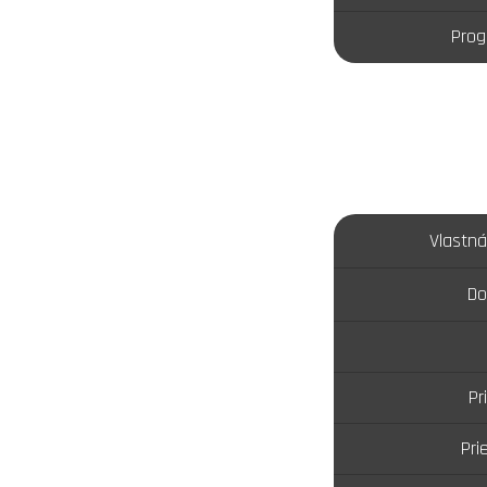
Prog
Vlastn
Do
Pr
Pri