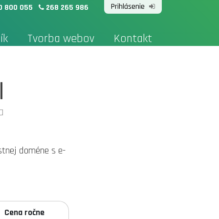
Prihlásenie
0 800 055
268 265 986
ík
Tvorba webov
Kontakt
I
a
stnej doméne s e-
Cena ročne