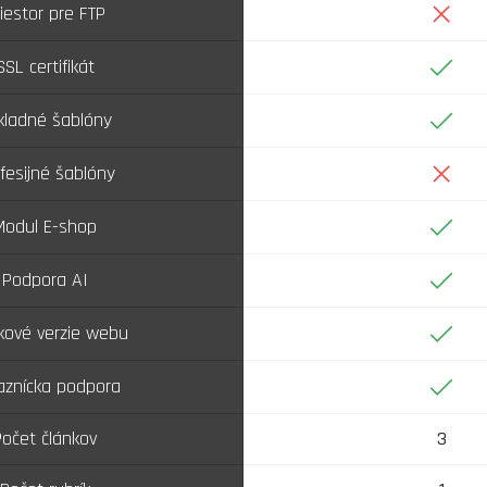
Nie
iestor pre FTP
Áno
SSL certifikát
Áno
kladné šablóny
Nie
fesijné šablóny
Áno
Modul E-shop
Áno
Podpora AI
Áno
kové verzie webu
Áno
aznícka podpora
Počet článkov
3