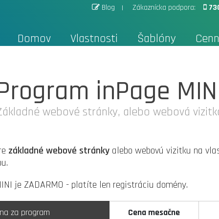
Blog
Zákaznícka podpora:
73
Domov
Vlastnosti
Šablóny
Cenn
Program inPage MIN
Základné webové stránky, alebo webová vizitk
pre
základné webové stránky
alebo webovú vizitku na vla
u.
NI je ZADARMO - platíte len registráciu domény.
na za program
Cena mesačne