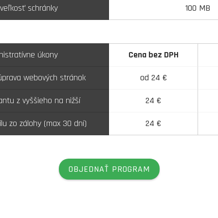
 veľkosť schránky
100 MB
nistratívne úkony
Cena bez DPH
 úprava webových stránok
od 24 €
ntu z vyššieho na nižší
24 €
lu zo zálohy (max 30 dní)
24 €
OBJEDNAŤ PROGRAM