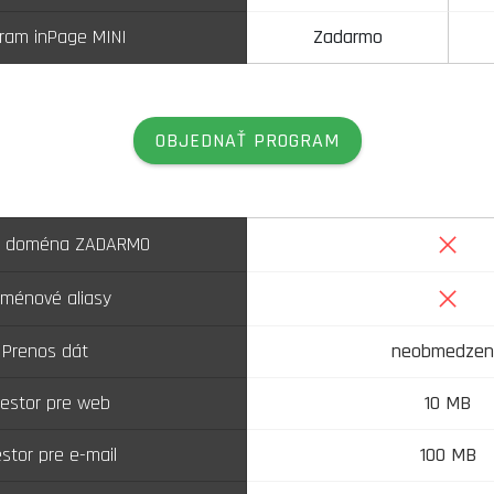
ram inPage MINI
Zadarmo
OBJEDNAŤ PROGRAM
Nie
á doména ZADARMO
Nie
ménové aliasy
Prenos dát
neobmedzen
iestor pre web
10 MB
estor pre e-mail
100 MB