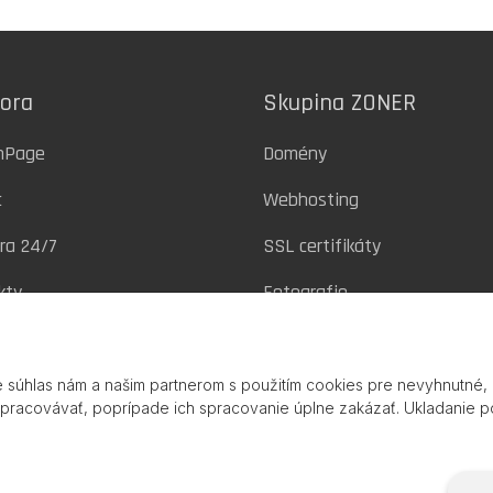
ora
Skupina ZONER
inPage
Domény
c
Webhosting
ra 24/7
SSL certifikáty
kty
Fotografie
Zoner Cloud
 súhlas nám a našim partnerom s použitím cookies pre nevyhnutné, a
spracovávať, poprípade ich spracovanie úplne zakázať. Ukladanie 