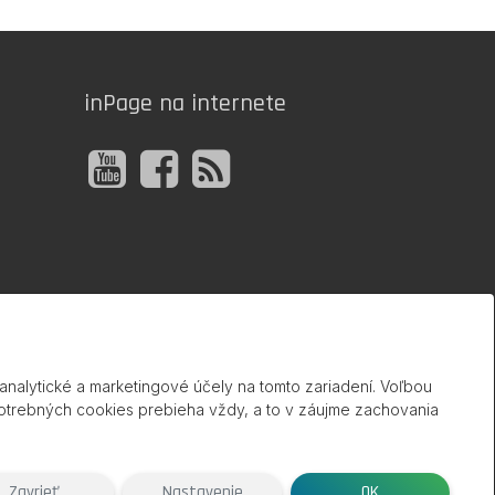
inPage na internete
nalytické a marketingové účely na tomto zariadení. Voľbou
potrebných cookies prebieha vždy, a to v záujme zachovania
Zavrieť
Nastavenie
OK