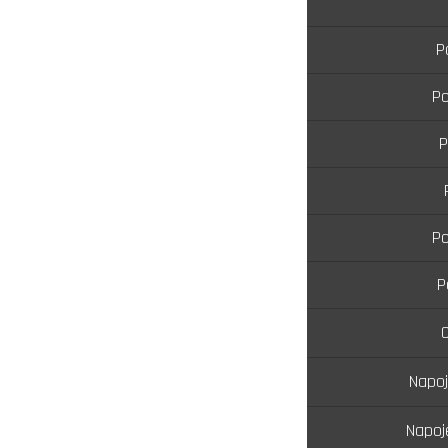
P
Po
P
Po
P
O
Napoj
Napoj