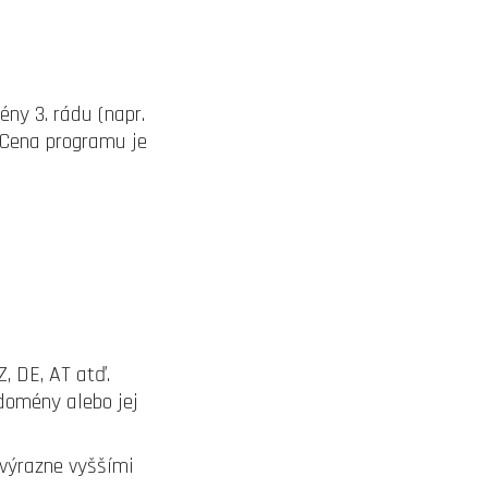
ny 3. rádu (napr.
 Cena programu je
 DE, AT atď.
 domény alebo jej
výrazne vyššími