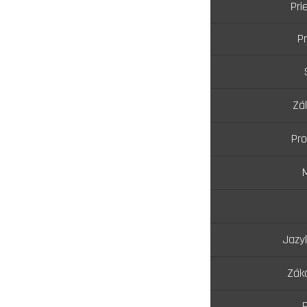
Pri
Pr
Zá
Pro
Jazy
Zák