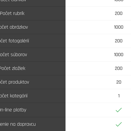
Počet rubrík
200
očet obrázkov
1000
čet fotogalérií
200
očet súborov
1000
Počet zložiek
200
čet produktov
20
očet kategórií
1
Áno
n-line platby
Áno
enie na dopravcu