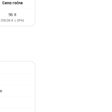
Cena ročne
96 €
(118,08 € s DPH)
e