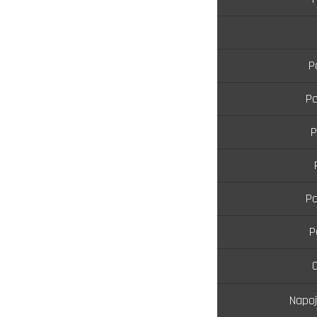
P
Po
P
Po
P
O
Napoj