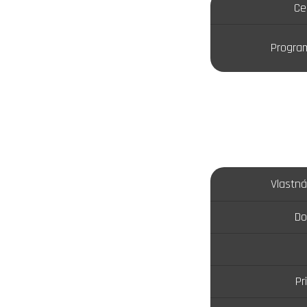
Ce
Progra
Vlastn
Do
Pr