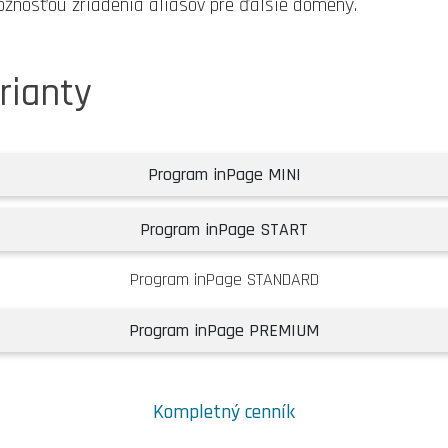
žnosťou zriadenia aliasov pre ďalšie domény.
rianty
Program inPage MINI
Program inPage START
Program inPage STANDARD
Program inPage PREMIUM
Kompletný cenník