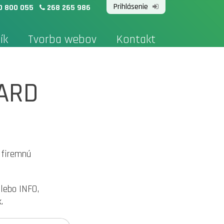
Prihlásenie
0 800 055
268 265 986
ík
Tvorba webov
Kontakt
ARD
 firemnú
lebo INFO,
.