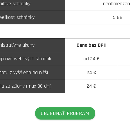
ilové schránky
neobmedzen
 veľkosť schránky
5 GB
nistratívne úkony
Cena bez DPH
 úprava webových stránok
od 24 €
ntu z vyššieho na nižší
24 €
lu zo zálohy (max 30 dní)
24 €
OBJEDNAŤ PROGRAM