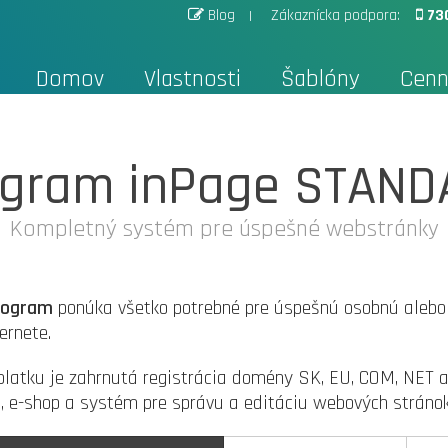
Blog
Zákaznícka podpora:
73
Domov
Vlastnosti
Šablóny
Cenn
ogram inPage STAND
Kompletný systém pre úspešné webstránky
program
ponúka všetko potrebné pre úspešnú osobnú alebo
ernete.
platku je zahrnutá registrácia domény SK, EU, COM, NET a
a, e-shop a systém pre správu a editáciu webových stránok