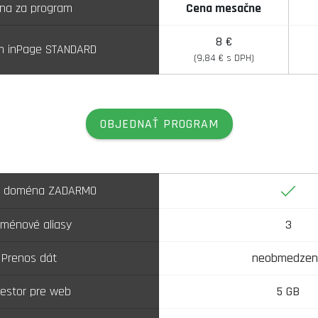
na za program
Cena mesačne
8 €
m inPage STANDARD
(9,84 € s DPH)
OBJEDNAŤ PROGRAM
Áno
á doména ZADARMO
ménové aliasy
3
Prenos dát
neobmedzen
iestor pre web
5 GB