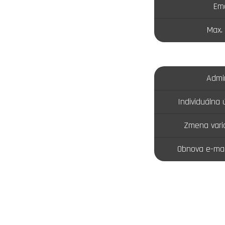
Ema
Max.
Admi
Individuálna
Zmena varia
Obnova e-mai