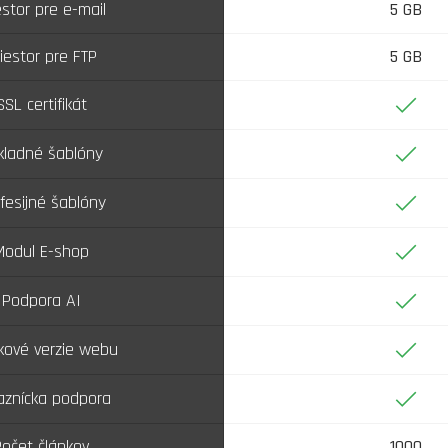
estor pre e-mail
5 GB
iestor pre FTP
5 GB
Áno
SSL certifikát
Áno
kladné šablóny
Áno
fesijné šablóny
Áno
Modul E-shop
Áno
Podpora AI
Áno
kové verzie webu
Áno
aznícka podpora
Počet článkov
1000