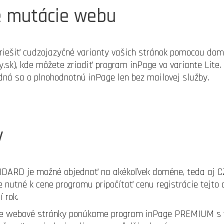
é mutácie webu
iešiť cudzojazyčné varianty vašich stránok pomocou domé
.sk), kde môžete zriadiť program inPage vo variante Lite.
edná sa o plnohodnotnú inPage len bez mailovej služby.
y
ARD je možné objednať na akékoľvek doméne, teda aj CZ,
e nutné k cene programu pripočítať cenu registrácie tejto
 rok.
ie webové stránky ponúkame program inPage PREMIUM s 