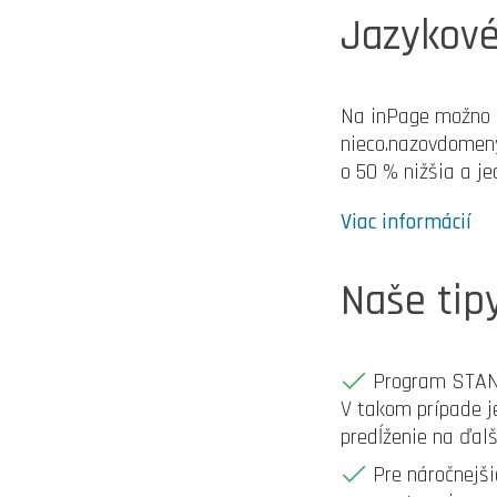
Jazykov
Na inPage možno r
nieco.nazovdomeny
o 50 % nižšia a j
Viac informácií
Naše tip
Program STAND
V takom prípade j
predĺženie na ďalší
Pre náročnejš