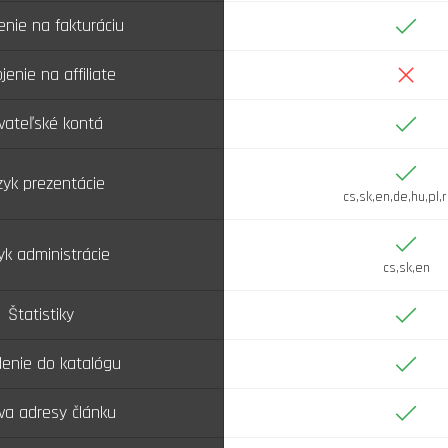
Áno
enie na fakturáciu
Nie
jenie na affiliate
Áno
ívateľské kontá
Áno
yk prezentácie
cs,sk,en,de,hu,pl,r
Áno
yk administrácie
cs,sk,en
Áno
Štatistiky
Áno
enie do katalógu
Áno
va adresy článku