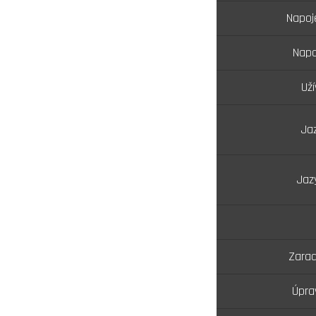
Napoj
Napo
Už
Jaz
Jaz
Zarad
Úpra