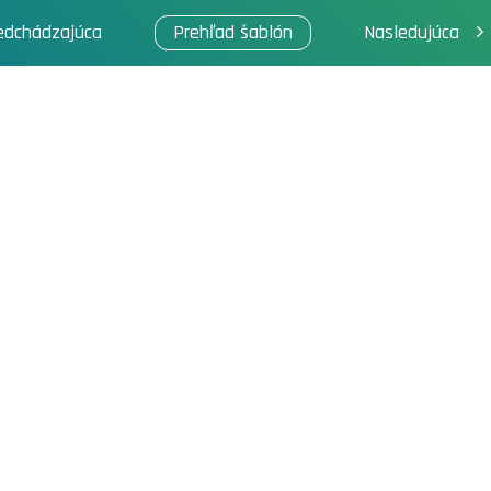
edchádzajúca
Prehľad šablón
Nasledujúca