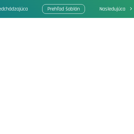
edchádzajúca
Prehľad šablón
Nasledujúca