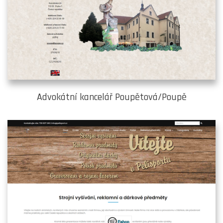
Advokátní kancelář Poupětová/Poupě