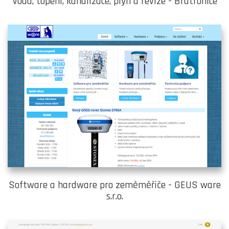
Voda, topení, kanalizace, plyn a revize - Bratronice
Software a hardware pro zeměměřiče - GEUS ware
s.r.o.