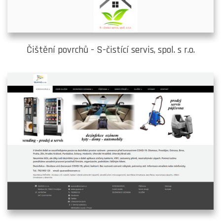
Čištění povrchů - S-čistící servis, spol. s r.o.