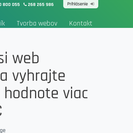
Prihlásenie
0 800 055
268 265 986
ík
Tvorba webov
Kontakt
si web
a vyhrajte
 hodnote viac
€
age