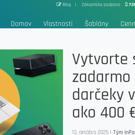
Blog
Zákaznícka podpora:
73
Domov
Vlastnosti
Šablóny
Cenn
Vytvorte 
zadarmo 
darčeky v
ako 400 
13. októbra 2025
|
Tým inP