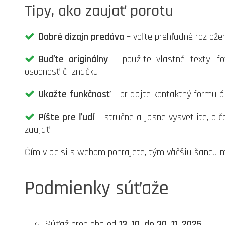
Tipy, ako zaujať porotu
Dobré dizajn predáva
– voľte prehľadné rozložen
Buďte originálny
– použite vlastné texty, fo
osobnosť či značku.
Ukažte funkčnosť
– pridajte kontaktný formulá
Píšte pre ľudí
– stručne a jasne vysvetlite, o 
zaujať.
Čím viac si s webom pohrajete, tým väčšiu šancu 
Podmienky súťaže
Súťaž prebieha od
13. 10. do 30. 11. 2025
.