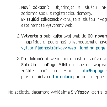
Noví zákazníci
: Objednajte si službu in
zadarmo spolu s registráciou domény.
Existujúci zákazníci
: Aktivujte si službu inPa
ešte nemáte vytvorený web.
Vytvorte a publikujte
svoj web do
30. nove
– napríklad aj podľa nášho jednoduchého návo
vytvoriť jednostránkový web - landing page
Po dokončení
webu nám pošlite správu vo
Súťažím s inPage MINI
a odkaz na svoj we
zašlite buď na e-mail
info@inpage.
prostredníctvom
formulára
priamo na tejto st
Na začiatku decembra vyhlásime
5 víťazov
, ktorí s