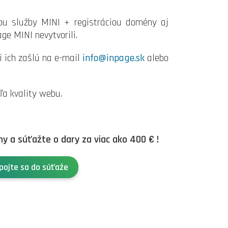
ou služby MINI + registráciou domény aj
age MINI nevytvorili.
 ich zašlú na e-mail
info@inpage.sk
alebo
ľa kvality webu.
y a súťažte o dary za viac ako 400 € !
pojte sa do súťaže