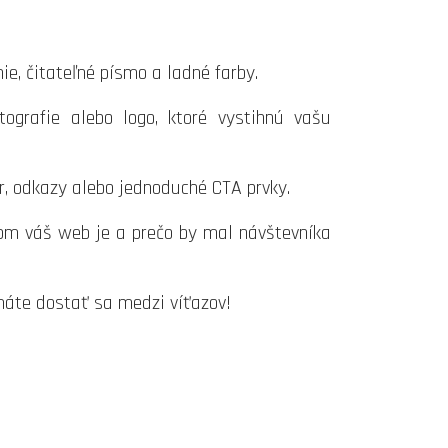
ie, čitateľné písmo a ladné farby.
tografie alebo logo, ktoré vystihnú vašu
r, odkazy alebo jednoduché CTA prvky.
čom váš web je a prečo by mal návštevníka
máte dostať sa medzi víťazov!