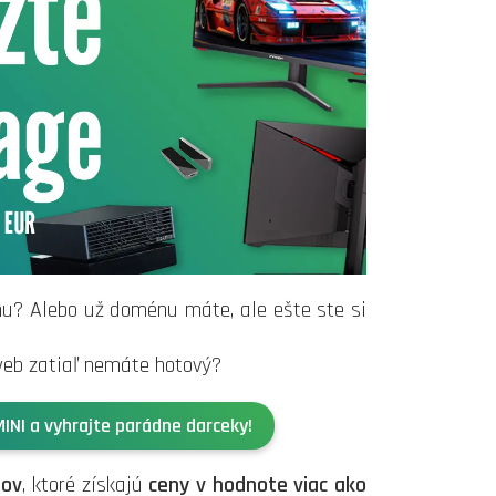
u? Alebo už doménu máte, ale ešte ste si
 web zatiaľ nemáte hotový?
INI a vyhrajte parádne darceky!
bov
, ktoré získajú
ceny v hodnote viac ako