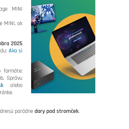
Page MINI
ge MINI, ak
mbra 2025
du:
Ako si
 formáte:
b. Správu
sk
alebo
ránke.
i odnesú parádne
dary pod stromček
.