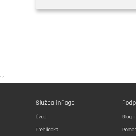
```
Služba inPage
Podp
Úvod
Blog 
Prehliadka
Pomo