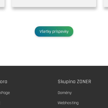
Všetky príspevky
ora
Skupina ZONER
inPage
Domény
c
Webhosting