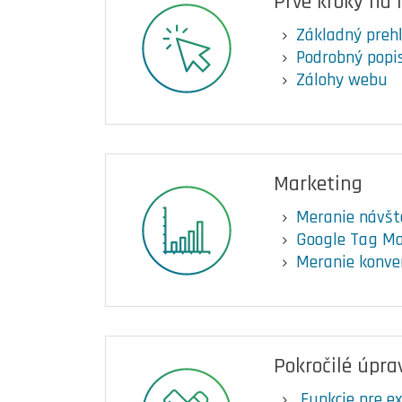
Prvé kroky na
Základný preh
Podrobný popis
Zálohy webu
Marketing
Meranie návšt
Google Tag M
Meranie konve
Pokročilé úpra
Funkcie pre e