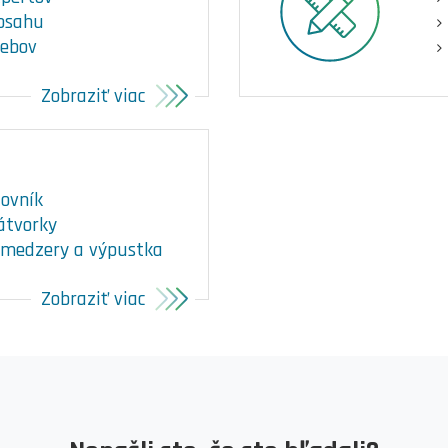
bsahu
webov
Zobraziť viac
jovník
átvorky
, medzery a výpustka
Zobraziť viac