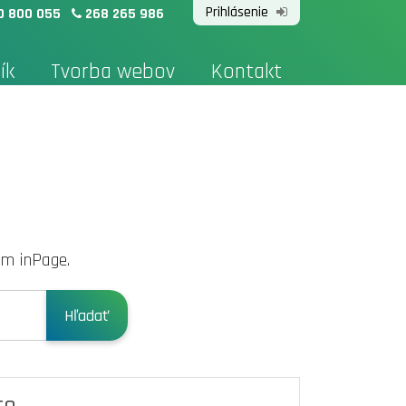
Prihlásenie
0 800 055
268 265 986
ík
Tvorba webov
Kontakt
om inPage.
Hľadať