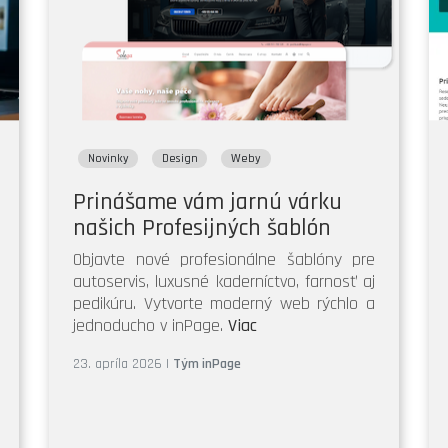
Novinky
Design
Weby
Prinášame vám jarnú várku
našich Profesijných šablón
Objavte nové profesionálne šablóny pre
autoservis, luxusné kaderníctvo, farnosť aj
pedikúru. Vytvorte moderný web rýchlo a
jednoducho v inPage.
Viac
23. apríla 2026
|
Tým inPage