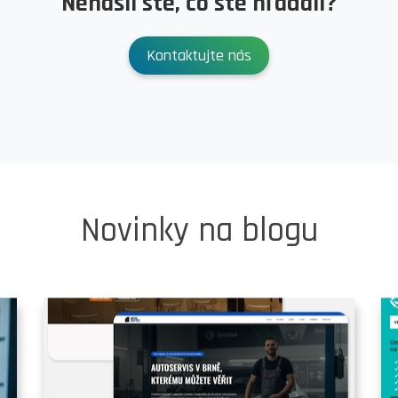
Nenašli ste, čo ste hľadali?
Kontaktujte nás
Novinky na blogu