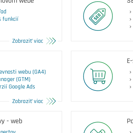
 novom webe
S
ľad
 funkcií
Zobraziť viac
E
evnosti webu (GA4)
anager (GTM)
rzií Google Ads
Zobraziť viac
vy - web
Po
xpertov