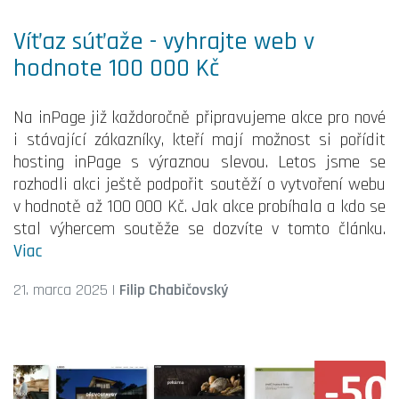
Víťaz súťaže - vyhrajte web v
hodnote 100 000 Kč
Na inPage již každoročně připravujeme akce pro nové
i stávající zákazníky, kteří mají možnost si pořídit
hosting inPage s výraznou slevou. Letos jsme se
rozhodli akci ještě podpořit soutěží o vytvoření webu
v hodnotě až 100 000 Kč. Jak akce probíhala a kdo se
stal výhercem soutěže se dozvíte v tomto článku.
Viac
21. marca 2025
|
Filip Chabičovský