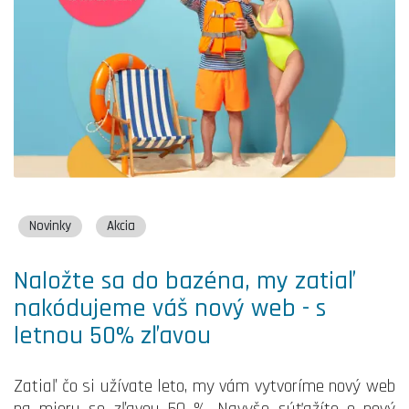
Novinky
Akcia
Naložte sa do bazéna, my zatiaľ
nakódujeme váš nový web - s
letnou 50% zľavou
Zatiaľ čo si užívate leto, my vám vytvoríme nový web
na mieru so zľavou 50 %. Navyše súťažíte o nový