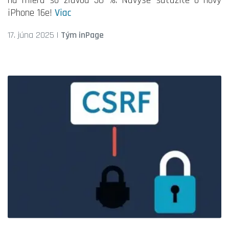
iPhone 16e!
Viac
17. júna 2025
|
Tým inPage