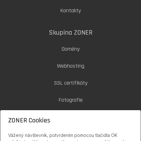
Kontakty
Skupina ZONER
Domény
Webhosting
SSL certifikáty
Fotografie
Zoner Cloud
ZONER Cookies
Vážený návštevník, potvrdením pomocou tlačidla OK
inPage na internete