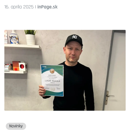
16. apríla 2025
|
inPage.sk
Novinky