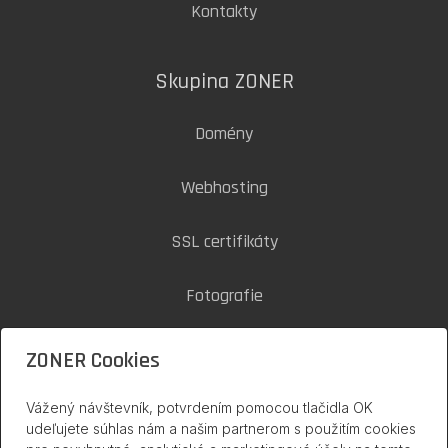
Kontakty
Skupina ZONER
Domény
Webhosting
SSL certifikáty
Fotografie
Zoner Cloud
ZONER Cookies
Vážený návštevník, potvrdením pomocou tlačidla OK
inPage na internete
udeľujete súhlas nám a našim partnerom s použitím cookies