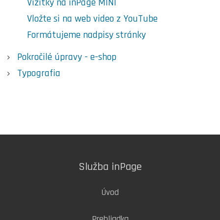
Vizitky na inPage MINI
Vložte si na web video z YouTube
Formátujeme nadpisy stránky
Pokročilé úpravy - e-shop
Typografia
Služba inPage
Úvod
Prehliadka