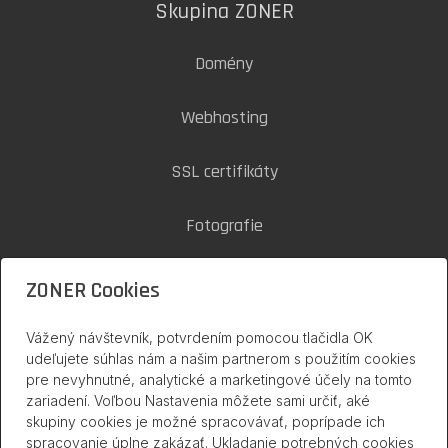
Skupina ZONER
Domény
Webhosting
SSL certifikáty
Fotografie
Zoner Cloud
ZONER Cookies
Vážený návštevník, potvrdením pomocou tlačidla OK
inPage na internete
udeľujete súhlas nám a našim partnerom s použitím cookies
pre nevyhnutné, analytické a marketingové účely na tomto
zariadení. Voľbou Nastavenia môžete sami určiť, aké
skupiny cookies je možné spracovávať, poprípade ich
spracovanie úplne zakázať. Ukladanie potrebných cookies