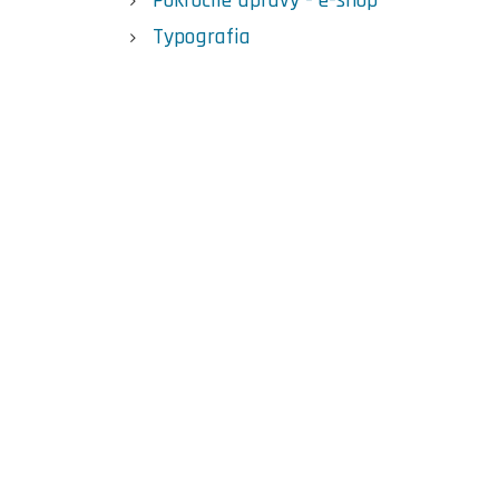
Pokročilé úpravy - e-shop
Typografia