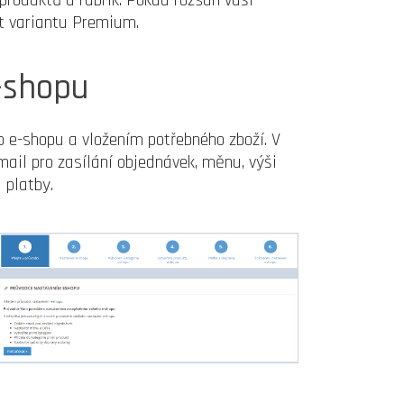
roduktů a rubrik. Pokud rozsah vaší
it variantu Premium.
-shopu
 e-shopu a vložením potřebného zboží. V
mail pro zasílání objednávek, měnu, výši
 platby.