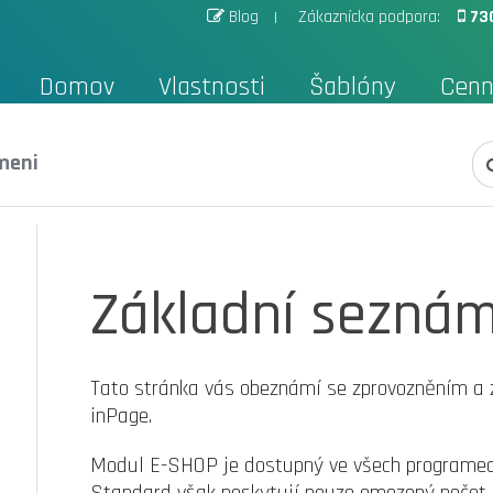
Blog
Zákaznícka podpora:
73
Domov
Vlastnosti
Šablóny
Cenn
meni
Základní seznám
Tato stránka vás obeznámí se zprovozněním a
inPage.
Modul E-SHOP je dostupný ve všech programec