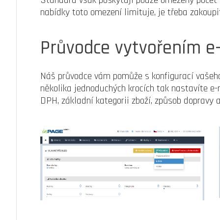
Standard však poskytují pouze omezený počet p
nabídky toto omezení limituje, je třeba zakoup
Průvodce vytvořením e
Náš průvodce vám pomůže s konfigurací vašeho
několika jednoduchých krocích tak nastavíte e-
DPH, základní kategorii zboží, způsob dopravy a