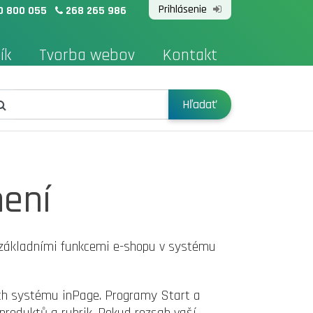
Prihlásenie
0 800 055
268 265 986
ík
Tvorba webov
Kontakt
Hľadať
ení
 základními funkcemi e-shopu v systému
h systému inPage. Programy Start a