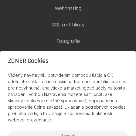
Webhosting
SSL certifikáty
Fotografie
Zoner Cloud
ZONER Cookies
Vážený návštevník, potvrdením pomocou tlačidla OK
inPage na internete
udeľujete súhlas nám a našim partnerom s použitím cookies
pre nevyhnutné, analytické a marketingové účely na tomto
zariadení. Voľbou Nastavenia môžete sami určiť, aké
skupiny cookies je možné spracovávať, poprípade ich
spracovanie úplne zakázať. Ukladanie potrebných cookies
prebieha vždy, a to v záujme zachovania funkčnosti
webovej prezentácie.