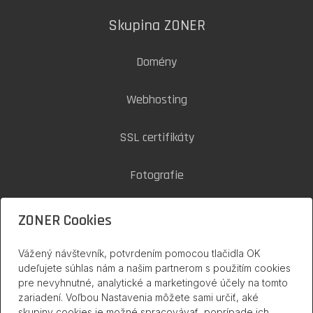
Skupina ZONER
Domény
Webhosting
SSL certifikáty
Fotografie
Zoner Cloud
ZONER Cookies
Vážený návštevník, potvrdením pomocou tlačidla OK
inPage na internete
udeľujete súhlas nám a našim partnerom s použitím cookies
pre nevyhnutné, analytické a marketingové účely na tomto
zariadení. Voľbou Nastavenia môžete sami určiť, aké
skupiny cookies je možné spracovávať, poprípade ich