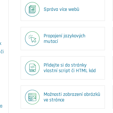
Správa více webů
Propojení jazykových
mutací
k
či
Přidejte si do stránky
vlastní script či HTML kód
Možnosti zobrazení obrázků
ve stránce
 a