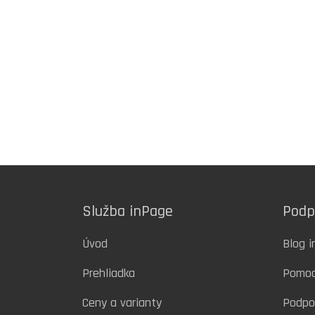
Služba inPage
Podp
Úvod
Blog 
Prehliadka
Pomo
Ceny a varianty
Podpo