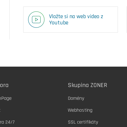
Vložte si na web video z
Youtube
ora
Skupina ZONER
inPage
Domény
c
Webhosting
ra 24/7
SSL certifikáty