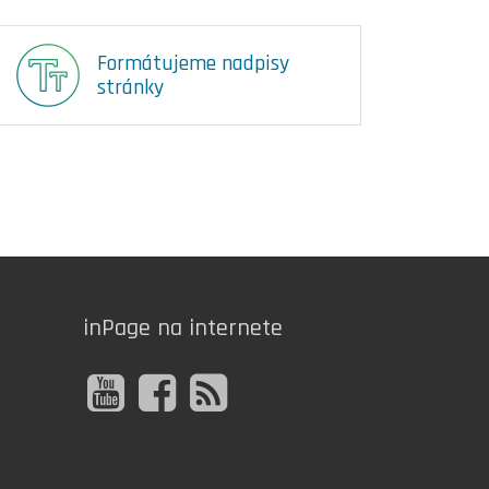
Formátujeme nadpisy
stránky
inPage na internete